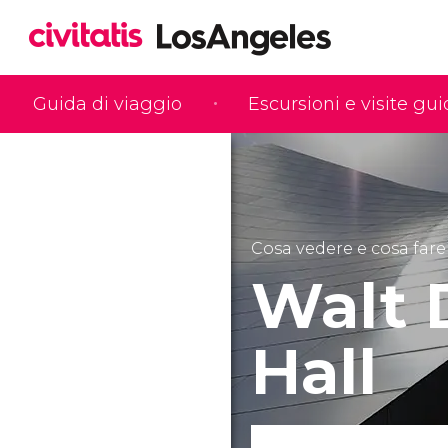
Guida di viaggio
Escursioni e visite gu
Cosa vedere e cosa fare
Walt 
Hall