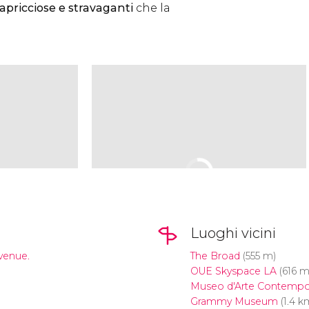
apricciose e stravaganti
che la
Luoghi vicini
venue.
The Broad
(555 m)
OUE Skyspace LA
(616 m
Museo d'Arte Contempo
Grammy Museum
(1.4 k