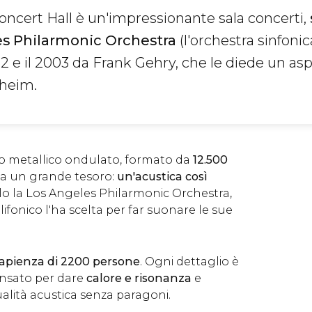
oncert Hall è un'impressionante sala concerti,
es Philarmonic Orchestra
(l'orchestra sinfonic
992 e il 2003 da Frank Gehry, che le diede un as
nheim.
cio metallico ondulato, formato da
12.500
cela un grande tesoro:
un'acustica così
o la Los Angeles Philarmonic Orchestra,
ifonico l'ha scelta per far suonare le sue
apienza di 2200 persone
. Ogni dettaglio è
nsato per dare
calore e risonanza
e
lità acustica senza paragoni.