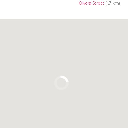
Olvera Street
(1.7 km)
Clicca per usare la mappa