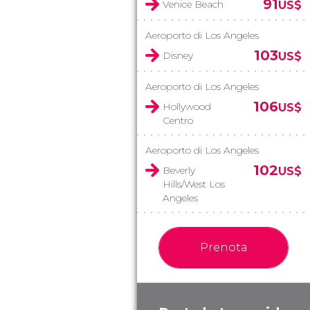
91
Venice Beach
US$
Aeroporto di Los Angeles
103
Disney
US$
Aeroporto di Los Angeles
106
Hollywood
US$
Centro
Aeroporto di Los Angeles
102
Beverly
US$
Hills/West Los
Angeles
Prenota