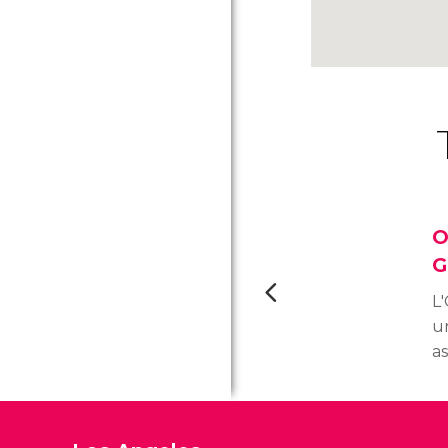
O
G
L'
un
a
de
il
L