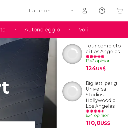
Italiano
rta
Autonoleggio
Voli
Il tuo carrello è vuoto
Tour completo
di Los Angeles
1347 opinioni
124
US$
t
Biglietti per gli
Universal
Studios
Hollywood di
Los Angeles
624 opinioni
110,0
US$