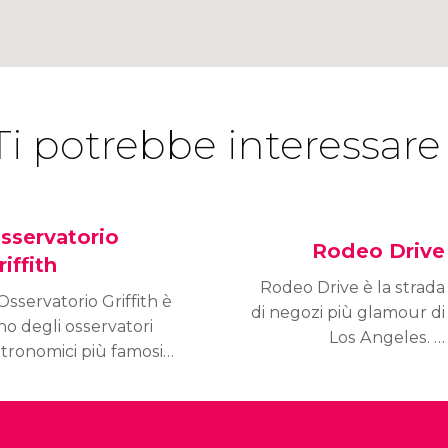
Ti potrebbe interessare
sservatorio
Rodeo Drive
riffith
Rodeo Drive è la strada
Osservatorio Griffith è
di negozi più glamour di
o degli osservatori
Los Angeles. È
stronomici più famosi
frequentata dalle stelle
l mondo. Inoltre, offre
del cinema e le sue
 miglior panorama di
vetrine ostentano le
os Angeles, dal
firme più prestigiose.