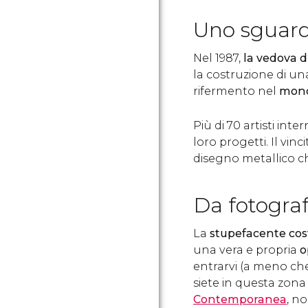
Uno sguard
Nel 1987,
la vedova d
la costruzione di un
rifermento nel
mondo
Più di 70 artisti int
loro progetti. Il vinc
disegno metallico 
Da fotogra
La
stupefacente co
una vera e propria
o
entrarvi (a meno che 
siete in questa zona 
Contemporanea
, n