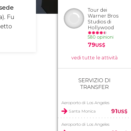
sede
Tour dei
Warner Bros
a). Fu
Studios di
petto
Hollywood
580 opinioni
79
US$
vedi tutte le attività
SERVIZIO DI
TRANSFER
Aeroporto di Los Angeles
91
Santa Monica
US$
Aeroporto di Los Angeles