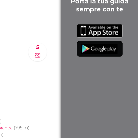
Porta la tua guida
sempre con te
5
)
ranea
(795 m)
m)