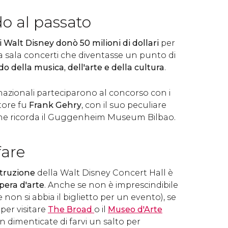
o al passato
i Walt Disney donò 50 milioni di dollari
per
a sala concerti che diventasse un punto di
 della musica, dell'arte e della cultura
.
ernazionali parteciparono al concorso con i
itore fu
Frank Gehry
, con il suo peculiare
che ricorda il Guggenheim Museum Bilbao.
fare
struzione
della Walt Disney Concert Hall è
pera d'arte
. Anche se non è imprescindibile
non si abbia il biglietto per un evento), se
per visitare
The Broad
o il
Museo d'Arte
on dimenticate di farvi un salto per