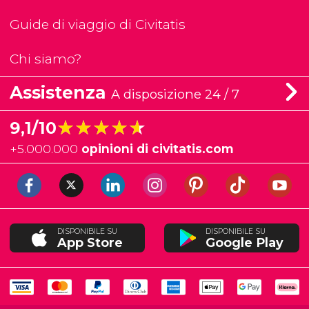
Guide di viaggio di Civitatis
Chi siamo?
Assistenza
A disposizione 24 / 7
★★★★★
★★★★★
9,1/10
+
5.000.000
opinioni di civitatis.com
DISPONIBILE SU
DISPONIBILE SU
App Store
Google Play