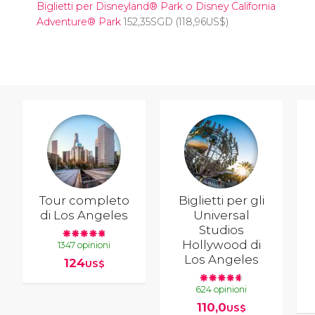
Biglietti per Disneyland® Park o Disney California
Adventure® Park
152,35
SGD
(118,96
US$
)
Tour completo
Biglietti per gli
di Los Angeles
Universal
Studios
Hollywood di
1347 opinioni
Los Angeles
124
US$
624 opinioni
110,0
US$