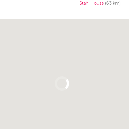
Stahl House
(6.3 km)
Clicca per usare la mappa