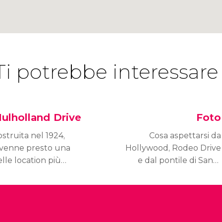
Ti potrebbe interessare
ulholland Drive
Foto
struita nel 1924,
Cosa aspettarsi da
ivenne presto una
Hollywood, Rodeo Drive
lle location più
e dal pontile di Santa
mose degli Stati Uniti.
Monica? Scopri i luoghi
uholland Drive è una
più importanti della città
trada serpeggiante
ancor prima del
parsa in tantissimi film
viaggio, grazie alle nostre