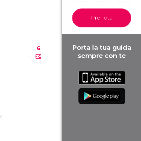
Prenota
Porta la tua guida
6
sempre con te
m)