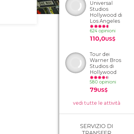
Universal
Studios
Hollywood di
Los Angeles
624 opinioni
110,0
US$
Tour dei
Warner Bros
Studios di
Hollywood
580 opinioni
79
US$
vedi tutte le attività
SERVIZIO DI
TRANSFER