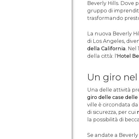
Beverly Hills. Dove
gruppo di imprenditori
trasformando presto
La nuova Beverly Hill
di Los Angeles, div
della California
. Nel
della città: l'
Hotel Be
Un giro nel 
Una delle attività pre
giro delle case delle
ville è circondata d
di sicurezza, per cui
la possibilità di bec
Se andate a Beverly 