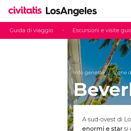
Guida di viaggio
Escursioni e visite gu
Info generali
Zone d
Beverl
A sud-ovest di Lo
enormi e star
si