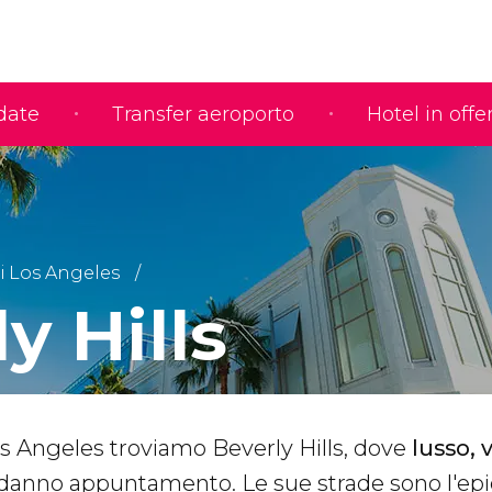
idate
Transfer aeroporto
Hotel in offe
i Los Angeles
y Hills
s Angeles troviamo Beverly Hills, dove
lusso, v
 danno appuntamento. Le sue strade sono l'ep