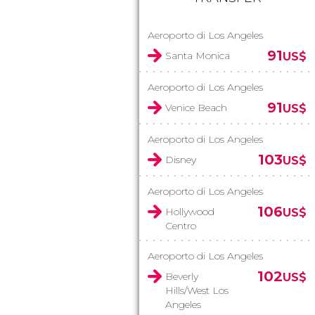
Aeroporto di Los Angeles
91
Santa Monica
US$
Aeroporto di Los Angeles
91
Venice Beach
US$
Aeroporto di Los Angeles
103
Disney
US$
Aeroporto di Los Angeles
106
Hollywood
US$
Centro
Aeroporto di Los Angeles
102
Beverly
US$
Hills/West Los
Angeles