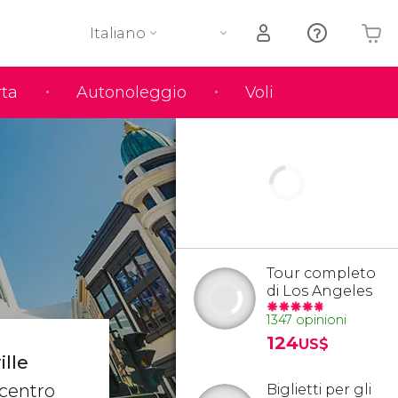
Italiano
rta
Autonoleggio
Voli
Il tuo carrello è vuoto
Tour completo
di Los Angeles
1347 opinioni
124
US$
ille
icentro
Biglietti per gli