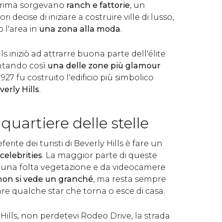
 prima sorgevano
ranch e fattorie
, un
 decise di iniziare a costruire ville di lusso,
 l'area in
una zona alla moda
.
s iniziò ad attrarre buona parte dell'élite
entando così
una delle zone più glamour
 1927 fu costruito l'edificio più simbolico
verly Hills
.
quartiere delle stelle
ferite dei turisti di Beverly Hills è fare un
 celebrities
. La maggior parte di queste
a una folta vegetazione e da videocamere
non si vede un granché
, ma resta sempre
care qualche star che torna o esce di casa.
Hills, non perdetevi Rodeo Drive, la strada