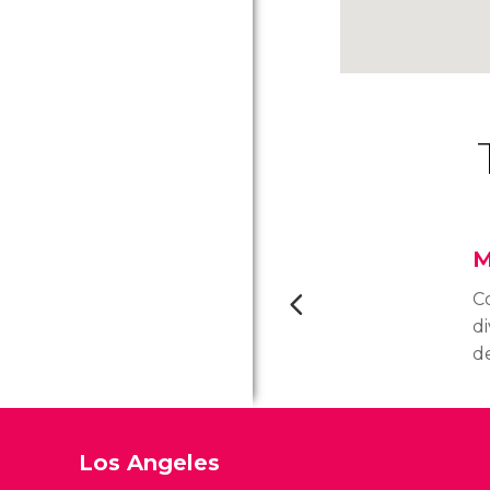
M
Co
d
de
fa
M
s
Los Angeles
ap