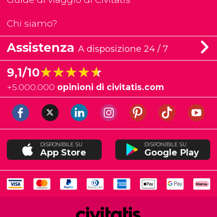
Chi siamo?
Assistenza
A disposizione 24 / 7
★★★★★
★★★★★
9,1/10
+
5.000.000
opinioni di civitatis.com
DISPONIBILE SU
DISPONIBILE SU
App Store
Google Play